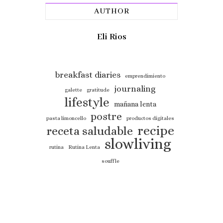
AUTHOR
Eli Rios
breakfast diaries
emprendimiento
journaling
galette
gratitude
lifestyle
mañana lenta
postre
pasta limoncello
productos digitales
recipe
receta saludable
slowliving
rutina
Rutina Lenta
souffle