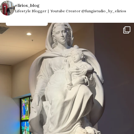
elirios_blog
Lifestyle Blogger | Youtube Creator @fungistudio_by_elirios