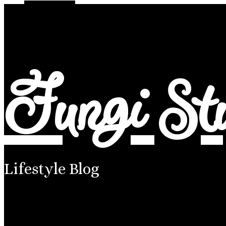
Alt Sidebar
Random Article
Fungi St
Lifestyle Blog